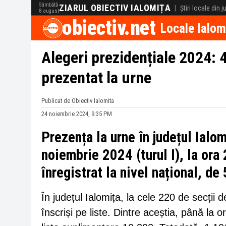
Sâmbătă
ZIARUL OBIECTIV IALOMIȚA
|
Știri locale din 
8 august
obiectiv.net
Locale Ialom
Alegeri prezidențiale 2024: 
prezentat la urne
Publicat de Obiectiv Ialomita
24 noiembrie 2024, 9:35 PM
Prezența la urne în județul Ialom
noiembrie 2024 (turul I), la ora
înregistrat la nivel național, d
În județul Ialomița, la cele 220 de secții 
înscriși pe liste. Dintre aceștia, până la