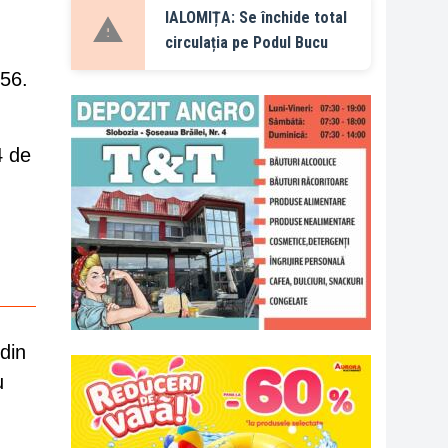
IALOMIȚA: Se închide total
circulația pe Podul Bucu
956.
4 de
din
u