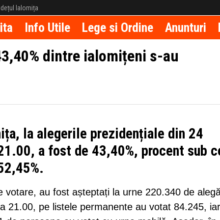
județul Ialomița
ita
Info Utile
Lege si Ordine
Anunturi
43,40% dintre ialomițeni s-au
ița, la alegerile prezidențiale din 24
 21.00, a fost de 43,40%, procent sub c
e 52,45%.
de votare, au fost așteptați la urne 220.340 de alegă
 ora 21.00, pe listele permanente au votat 84.245, ia