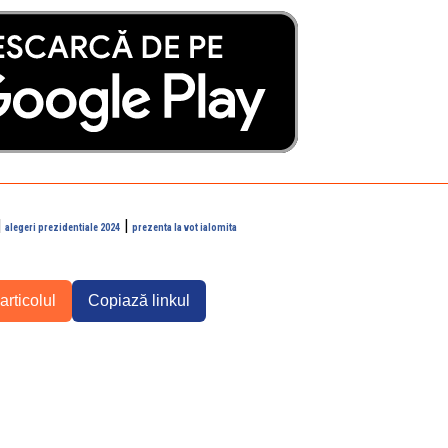
|
|
alegeri prezidentiale 2024
prezenta la vot ialomita
articolul
Copiază linkul