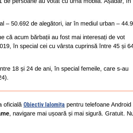
01 de persoane au votat cu urna mobilă. Așadar, în
ral – 50.692 de alegători, iar în mediul urban – 44.
e că acum bărbații au fost mai interesați de vot
019, în special cei cu vârsta cuprinsă între 45 și 6
 între 18 și 24 de ani, în special femeile, care s-au
24).
Obiectiv Ialomița
a oficială
pentru telefoane Android 
lame
, navigare mai ușoară și mai sigură. Gratuit. N