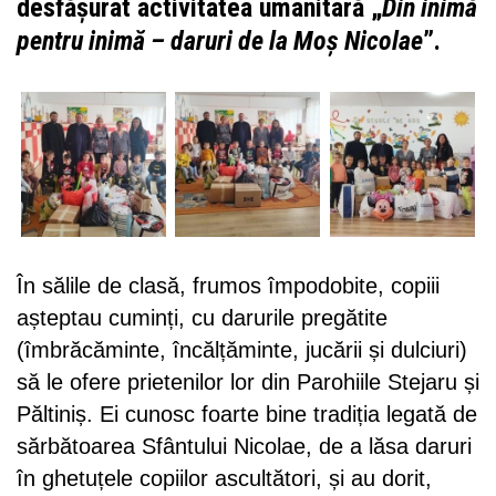
desfășurat activitatea umanitară „
Din inimă
pentru inimă – daruri de la Moș Nicolae
”.
În sălile de clasă, frumos împodobite, copiii
așteptau cuminți, cu darurile pregătite
(îmbrăcăminte, încălțăminte, jucării și dulciuri)
să le ofere prietenilor lor din Parohiile Stejaru și
Păltiniș. Ei cunosc foarte bine tradiția legată de
sărbătoarea Sfântului Nicolae, de a lăsa daruri
în ghetuțele copiilor ascultători, și au dorit,