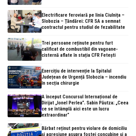
Electrificare feroviară pe linia Ciulnița –
Slobozia – Țăndărei: CFR SA a semnat
contractul pentru studiul de fezabilitate
Trei persoane reținute pentru furt
calificat de combustibil din vagoane-
cisternă aflate în stația CFR Fetești
Exercițiu de intervenție la Spitalul
Județean de Urgență Slobozia – incendiu
în secția chirurgie
A început Concursul Internațional de
Dirijat „Ionel Perlea”. Sabin Păutza: „Ceea
ce se întâmplă aici este un lucru
extraordinar”
Bărbat reținut pentru violare de domiciliu
și agresiune asupra fostei concubine și a