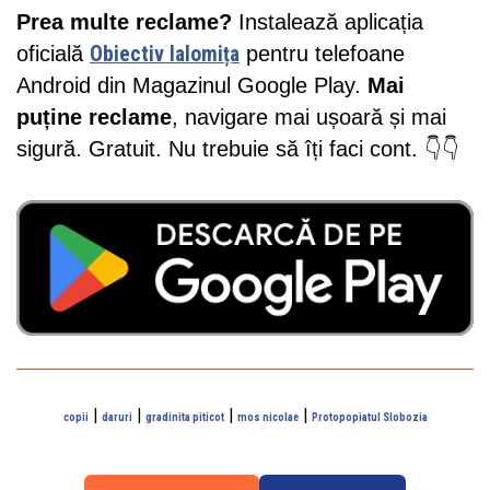
Prea multe reclame?
Instalează aplicația
oficială
Obiectiv Ialomița
pentru telefoane
Android din Magazinul Google Play.
Mai
puține reclame
, navigare mai ușoară și mai
sigură. Gratuit. Nu trebuie să îți faci cont. 👇👇
|
|
|
|
copii
daruri
gradinita piticot
mos nicolae
Protopopiatul Slobozia