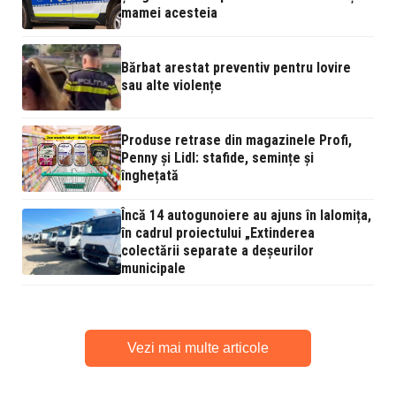
mamei acesteia
Bărbat arestat preventiv pentru lovire
sau alte violențe
Produse retrase din magazinele Profi,
Penny și Lidl: stafide, semințe și
înghețată
Încă 14 autogunoiere au ajuns în Ialomița,
în cadrul proiectului „Extinderea
colectării separate a deșeurilor
municipale
Vezi mai multe articole