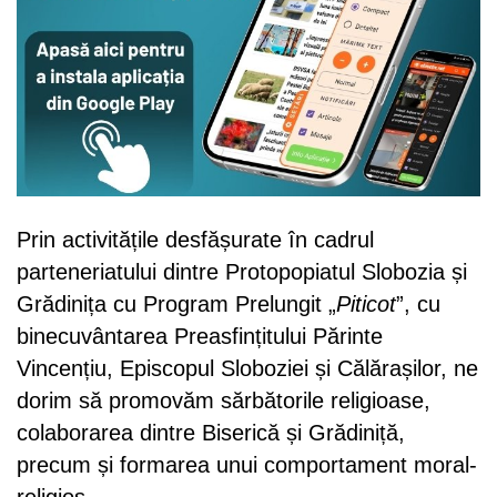
Prin activitățile desfășurate în cadrul
parteneriatului dintre Protopopiatul Slobozia și
Grădinița cu Program Prelungit „
Piticot
”, cu
binecuvântarea Preasfințitului Părinte
Vincențiu, Episcopul Sloboziei și Călărașilor, ne
dorim să promovăm sărbătorile religioase,
colaborarea dintre Biserică și Grădiniță,
precum și formarea unui comportament moral-
religios.