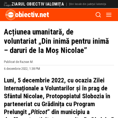
Joi
ZIARUL OBIECTIV IALOMIȚA
|
Știri locale din județul Ialomița
6 august
obiectiv.net
Acțiunea umanitară, de
voluntariat „Din inimă pentru inimă
– daruri de la Moș Nicolae”
Publicat de Razvan M.
6 decembrie 2022, 1:38 PM
Luni, 5 decembrie 2022, cu ocazia Zilei
Internaționale a Voluntarilor și în prag de
Sfântul Nicolae, Protopopiatul Slobozia în
parteneriat cu Grădinița cu Program
Prelungit
„Piticot
” din municipiu a