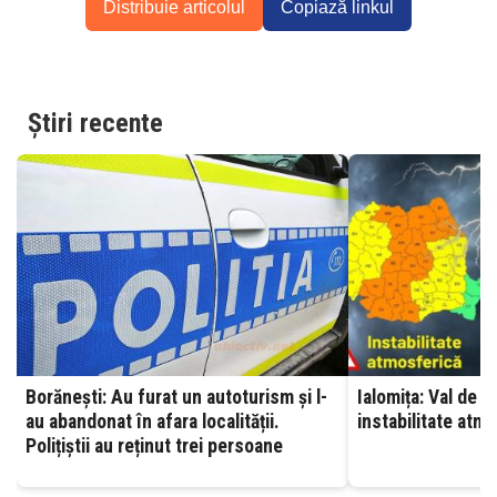
Distribuie articolul
Copiază linkul
Știri recente
Borănești: Au furat un autoturism și l-
Ialomița: Val de c
au abandonat în afara localității.
instabilitate atm
Polițiștii au reținut trei persoane