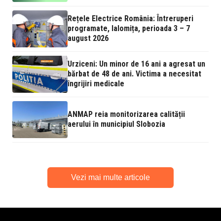
Rețele Electrice România: Întreruperi
programate, Ialomița, perioada 3 – 7
august 2026
Urziceni: Un minor de 16 ani a agresat un
bărbat de 48 de ani. Victima a necesitat
îngrijiri medicale
ANMAP reia monitorizarea calității
aerului în municipiul Slobozia
Vezi mai multe articole