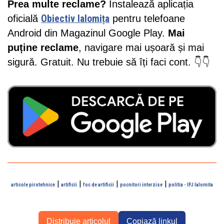
Prea multe reclame?
Instalează aplicația
oficială
Obiectiv Ialomița
pentru telefoane
Android din Magazinul Google Play.
Mai
puține reclame
, navigare mai ușoară și mai
sigură. Gratuit. Nu trebuie să îți faci cont. 👇👇
|
|
|
|
articole pirotehnice
artificii
foc de artificii
pocnitori interzise
politia - IPJ Ialomita
Distribuie articolul
Copiază linkul