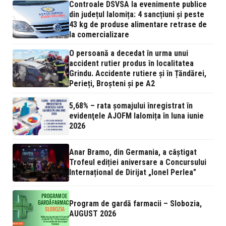
Controale DSVSA la evenimente publice
din județul Ialomița: 4 sancțiuni și peste
43 kg de produse alimentare retrase de
la comercializare
O persoană a decedat în urma unui
accident rutier produs în localitatea
Grindu. Accidente rutiere și în Țăndărei,
Perieți, Broșteni și pe A2
5,68% – rata şomajului înregistrat în
evidenţele AJOFM Ialomița în luna iunie
2026
Anar Bramo, din Germania, a câștigat
Trofeul ediției aniversare a Concursului
Internațional de Dirijat „Ionel Perlea”
Program de gardă farmacii – Slobozia,
AUGUST 2026