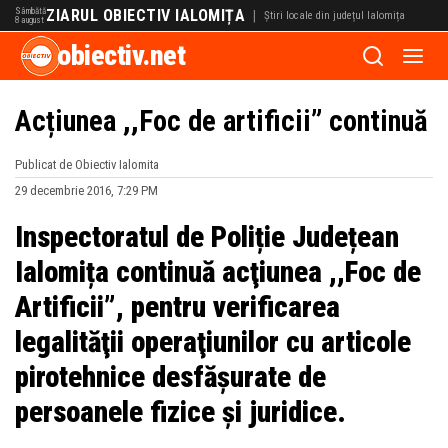
Sâmbătă
ZIARUL OBIECTIV IALOMIȚA
|
Știri locale din județul Ialomița
8 august
obiectiv.net
Acțiunea ,,Foc de artificii” continuă
Publicat de Obiectiv Ialomita
29 decembrie 2016, 7:29 PM
Inspectoratul de Poliție Județean
Ialomița continuă acţiunea ,,Foc de
Artificii”, pentru verificarea
legalităţii operaţiunilor cu articole
pirotehnice desfăşurate de
persoanele fizice şi juridice.