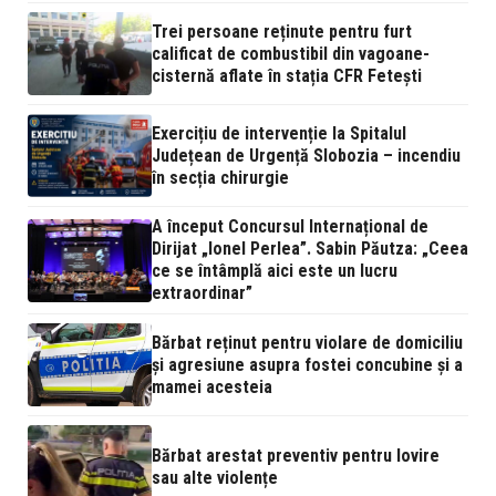
Trei persoane reținute pentru furt
calificat de combustibil din vagoane-
cisternă aflate în stația CFR Fetești
Exercițiu de intervenție la Spitalul
Județean de Urgență Slobozia – incendiu
în secția chirurgie
A început Concursul Internațional de
Dirijat „Ionel Perlea”. Sabin Păutza: „Ceea
ce se întâmplă aici este un lucru
extraordinar”
Bărbat reținut pentru violare de domiciliu
și agresiune asupra fostei concubine și a
mamei acesteia
Bărbat arestat preventiv pentru lovire
sau alte violențe