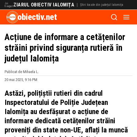
Joi
ZIARUL OBIECTIV IALOMIȚA
|
Știri locale din județul Ialomița
6 august
obiectiv.net
Acțiune de informare a cetățenilor
străini privind siguranța rutieră în
județul Ialomița
Publicat de Mihaela L.
20 mai 2025, 9:16 PM
Astăzi, polițiștii rutieri din cadrul
Inspectoratului de Poliție Județean
Ialomița au desfășurat o acțiune de
informare dedicată cetățenilor străini
proveniți din state non-UE, aflați la muncă