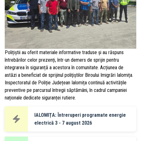
Polițiștii au oferit materiale informative traduse și au răspuns
întrebărilor celor prezenți, într-un demers de sprijin pentru
integrarea în siguranță a acestora în comunitate. Acțiunea de
astăzi a beneficiat de sprijinul poliţiştilor Biroului Imigrări Ialomița.
Inspectoratul de Poliție Județean Ialomița continuă activitățile
preventive pe parcursul întregii săptămâni, în cadrul campaniei
naționale dedicate siguranței rutiere.
IALOMIȚA: Întreruperi programate energie
electrică 3 - 7 august 2026