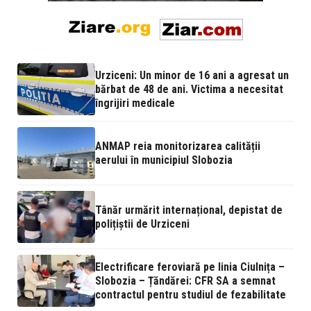
Urziceni: Un minor de 16 ani a agresat un
bărbat de 48 de ani. Victima a necesitat
îngrijiri medicale
ANMAP reia monitorizarea calității
aerului în municipiul Slobozia
Tânăr urmărit internațional, depistat de
polițiștii de Urziceni
Electrificare feroviară pe linia Ciulnița –
Slobozia – Țăndărei: CFR SA a semnat
contractul pentru studiul de fezabilitate