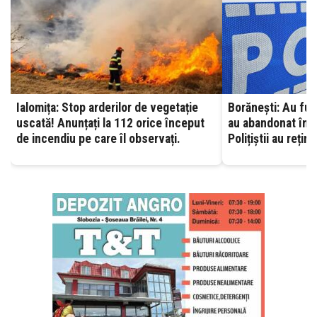
Ialomița: Stop arderilor de vegetație
Borănești: Au fura
uscată! Anunțați la 112 orice început
au abandonat în af
de incendiu pe care îl observați.
Polițiștii au rețin