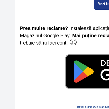
Vezi to
Prea multe reclame?
Instalează aplicați
Magazinul Google Play.
Mai puține rec
trebuie să îți faci cont. 👇👇
centrul de transfuzie sangui