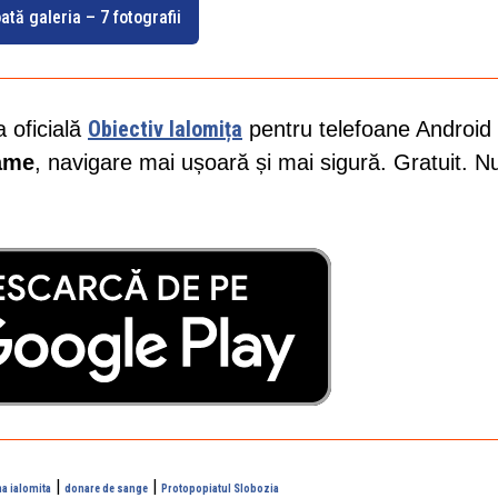
ată galeria – 7 fotografii
Obiectiv Ialomița
a oficială
pentru telefoane Android 
lame
, navigare mai ușoară și mai sigură. Gratuit. N
|
|
na ialomita
donare de sange
Protopopiatul Slobozia