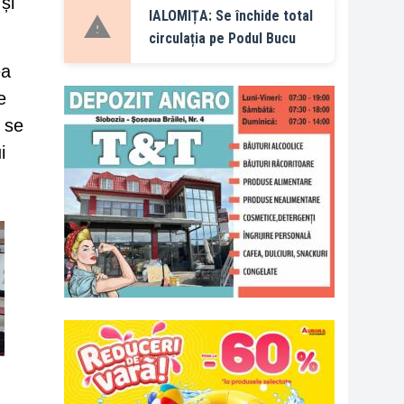
și
IALOMIȚA: Se închide total
circulația pe Podul Bucu
ea
e
r se
i