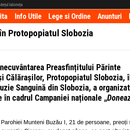
județul Ialomița
ita
Info Utile
Lege si Ordine
Anunturi
în Protopopiatul Slobozia
necuvântarea Preasfințitului Părinte
i Călărașilor, Protopopiatul Slobozia, î
fuzie Sanguină din Slobozia, a organizat
 în cadrul Campaniei naționale „
Donea
al Parohiei Munteni Buzău I, 21 de persoane, preoți 