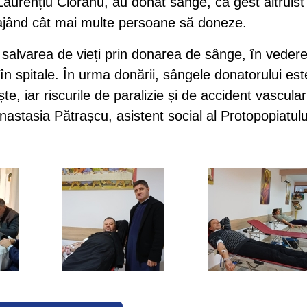
 Laurențiu Cioranu, au donat sânge, ca gest altruist 
rajând cât mai multe persoane să doneze.
 salvarea de vieți prin donarea de sânge, în veder
i în spitale. În urma donării, sângele donatorului est
e, iar riscurile de paralizie și de accident vascula
tasia Pătrașcu, asistent social al Protopopiatulu