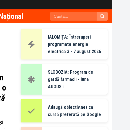
Național
IALOMIȚA: Întreruperi
programate energie
electrică 3 - 7 august 2026
SLOBOZIA: Program de
n
gardă farmacii - luna
 o
AUGUST
ză
Adaugă obiectiv.net ca
sursă preferată pe Google
și