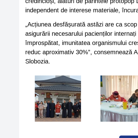
credincioși, alături de părintele protopop
independent de interese materiale, încu
„Acțiunea desfășurată astăzi are ca scop
asigurării necesarului pacienților internaț
împrospătat, imunitatea organismului creșt
reduc aproximativ 30%”, consemnează Anas
Slobozia.