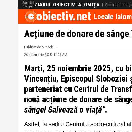
Sâmbătă
ZIARUL OBIECTIV IALOMIȚA
|
Știri locale din 
8 august
obiectiv.net
Locale Ialom
Acțiune de donare de sânge 
Publicat de Mihaela L.
26 noiembrie 2025, 11:23 AM
Marți, 25 noiembrie 2025, cu bi
Vincențiu, Episcopul Sloboziei ș
parteneriat cu Centrul de Trans
nouă acțiune de donare de sânge
sânge! Salvează o viață”.
Astfel, la sediul Centrului socio-cultural 