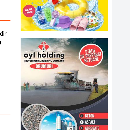
din
u