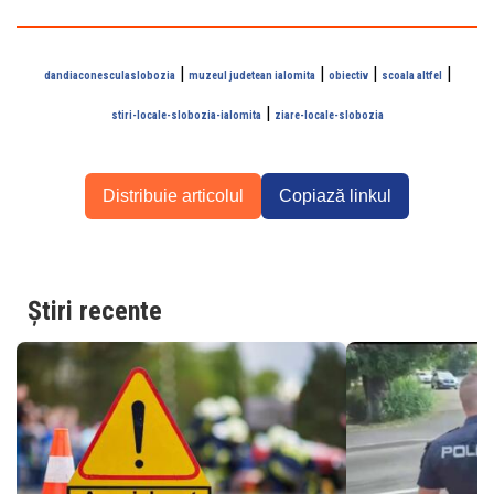
|
|
|
|
dandiaconesculaslobozia
muzeul judetean ialomita
obiectiv
scoala altfel
|
stiri-locale-slobozia-ialomita
ziare-locale-slobozia
Distribuie articolul
Copiază linkul
Știri recente