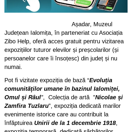
Așadar, Muzeul
Județean Ialomița, în parteneriat cu Asociația
Zibo Help, oferă acces gratuit pentru vizitarea
expozițiilor tuturor elevilor și preșcolarilor (și
persoanelor care îi însoțesc) din județ și nu
numai.
Pot fi vizitate expoziția de bază “
Evoluția
comunităților umane în bazinul Ialomiței,
Omul și Râul
”
,
Colecția de artă ”
Nicolae și
Zamfira Tuzlaru
”, expoziția dedicată marilor
evenimente istorice care au contribuit la
înfăptuirea
Unirii de la 1 decembrie 1918
,
expoziția temporară, dedicată sărbătorilor