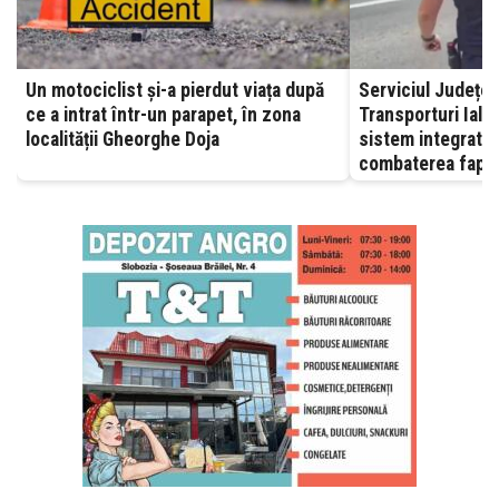
Un motociclist și-a pierdut viața după
Serviciul Județea
ce a intrat într-un parapet, în zona
Transporturi Ialomița – A
localității Gheorghe Doja
sistem integrat, 
combaterea fapte