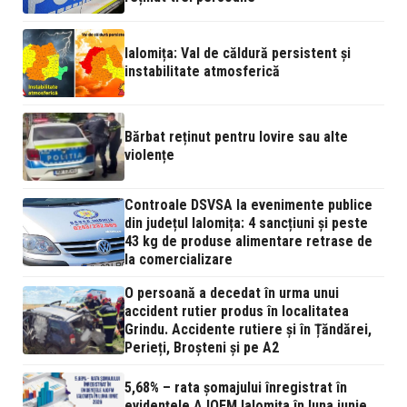
Ialomița: Val de căldură persistent și
instabilitate atmosferică
Bărbat reținut pentru lovire sau alte
violențe
Controale DSVSA la evenimente publice
din județul Ialomița: 4 sancțiuni și peste
43 kg de produse alimentare retrase de
la comercializare
O persoană a decedat în urma unui
accident rutier produs în localitatea
Grindu. Accidente rutiere și în Țăndărei,
Perieți, Broșteni și pe A2
5,68% – rata şomajului înregistrat în
evidenţele AJOFM Ialomița în luna iunie