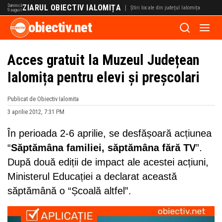
Duminică
ZIARUL OBIECTIV IALOMIȚA
|
Știri locale din județul Ialomița
9 august
obiectiv.net
Acces gratuit la Muzeul Județean
Ialomița pentru elevi și preșcolari
Publicat de Obiectiv Ialomita
3 aprilie 2012, 7:31 PM
În perioada 2-6 aprilie, se desfășoară acțiunea
“
Săptămâna familiei, săptămâna fără TV
”.
După două ediții de impact ale acestei acțiuni,
Ministerul Educației a declarat această
săptămână o “Școală altfel”.