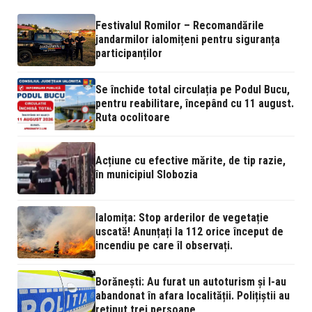
Festivalul Romilor – Recomandările
jandarmilor ialomițeni pentru siguranța
participanților
Se închide total circulația pe Podul Bucu,
pentru reabilitare, începând cu 11 august.
Ruta ocolitoare
Acțiune cu efective mărite, de tip razie,
în municipiul Slobozia
Ialomița: Stop arderilor de vegetație
uscată! Anunțați la 112 orice început de
incendiu pe care îl observați.
Borănești: Au furat un autoturism și l-au
abandonat în afara localității. Polițiștii au
reținut trei persoane