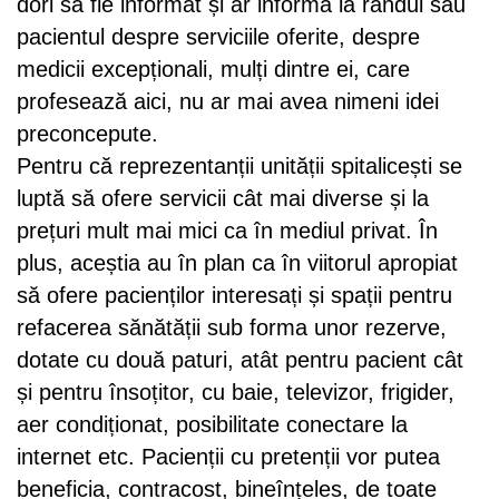
dori să fie informat și ar informa la rândul său
pacientul despre serviciile oferite, despre
medicii excepționali, mulți dintre ei, care
profesează aici, nu ar mai avea nimeni idei
preconcepute.
Pentru că reprezentanții unității spitalicești se
luptă să ofere servicii cât mai diverse și la
prețuri mult mai mici ca în mediul privat. În
plus, aceștia au în plan ca în viitorul apropiat
să ofere pacienților interesați și spații pentru
refacerea sănătății sub forma unor rezerve,
dotate cu două paturi, atât pentru pacient cât
și pentru însoțitor, cu baie, televizor, frigider,
aer condiționat, posibilitate conectare la
internet etc. Pacienții cu pretenții vor putea
beneficia, contracost, bineînțeles, de toate