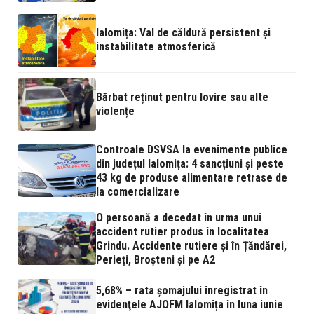
Ialomița: Val de căldură persistent și
instabilitate atmosferică
Bărbat reținut pentru lovire sau alte
violențe
Controale DSVSA la evenimente publice
din județul Ialomița: 4 sancțiuni și peste
43 kg de produse alimentare retrase de
la comercializare
O persoană a decedat în urma unui
accident rutier produs în localitatea
Grindu. Accidente rutiere și în Țăndărei,
Perieți, Broșteni și pe A2
5,68% – rata şomajului înregistrat în
evidenţele AJOFM Ialomița în luna iunie