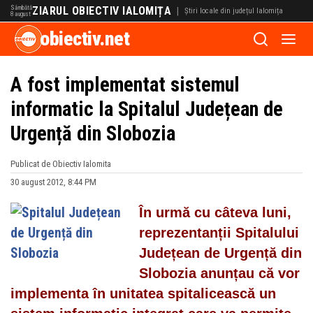
Sâmbătă
ZIARUL OBIECTIV IALOMIȚA
|
Știri locale din județul Ialomița
8 august
obiectiv.net
A fost implementat sistemul
informatic la Spitalul Județean de
Urgență din Slobozia
Publicat de Obiectiv Ialomita
30 august 2012, 8:44 PM
În urmă cu câteva luni,
reprezentanții Spitalului
Județean de Urgență din
Slobozia anunțau că vor
implementa în unitatea spitalicească un