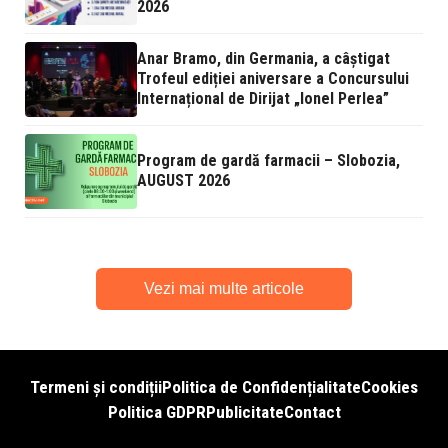
2026
Anar Bramo, din Germania, a câștigat
Trofeul ediției aniversare a Concursului
Internațional de Dirijat „Ionel Perlea”
Program de gardă farmacii – Slobozia,
AUGUST 2026
Vezi mai multe articole
Termeni și condiții
Politica de Confidențialitate
Cookies
Politica GDPR
Publicitate
Contact