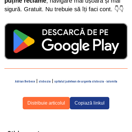
puține reclame
, navigare mai ușoară și mai
sigură. Gratuit. Nu trebuie să îți faci cont. 👇👇
|
|
Adrian Berbece
slobozia
spitalul judetean de urgenta slobozia - ialomita
Distribuie articolul
Copiază linkul