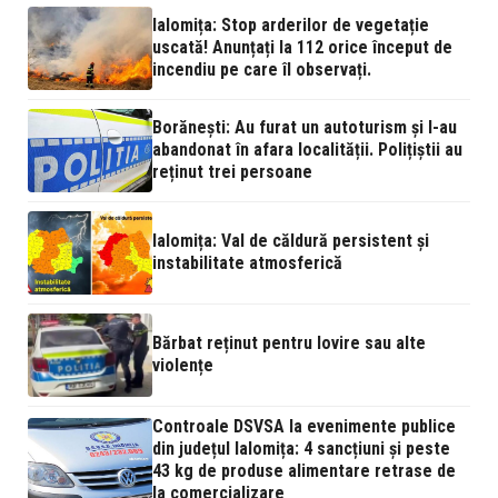
Ialomița: Stop arderilor de vegetație
uscată! Anunțați la 112 orice început de
incendiu pe care îl observați.
Borănești: Au furat un autoturism și l-au
abandonat în afara localității. Polițiștii au
reținut trei persoane
Ialomița: Val de căldură persistent și
instabilitate atmosferică
Bărbat reținut pentru lovire sau alte
violențe
Controale DSVSA la evenimente publice
din județul Ialomița: 4 sancțiuni și peste
43 kg de produse alimentare retrase de
la comercializare