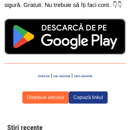
sigură. Gratuit. Nu trebuie să îți faci cont. 👇👇
|
|
slobozia
ziar-ialomita
ziare-ialomita
Distribuie articolul
Copiază linkul
Știri recente