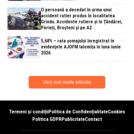
O persoană a decedat în urma unui
accident rutier produs în localitatea
Grindu. Accidente rutiere și în Țăndărei,
Perieți, Broșteni și pe A2
5,68% – rata şomajului înregistrat în
evidenţele AJOFM Ialomița în luna iunie
2026
Vezi mai multe articole
Termeni și condiții
Politica de Confidențialitate
Cookies
Politica GDPR
Publicitate
Contact