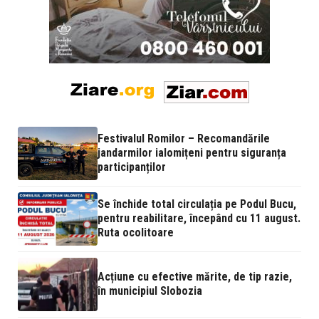
Festivalul Romilor – Recomandările
jandarmilor ialomițeni pentru siguranța
participanților
Se închide total circulația pe Podul Bucu,
pentru reabilitare, începând cu 11 august.
Ruta ocolitoare
Acțiune cu efective mărite, de tip razie,
în municipiul Slobozia