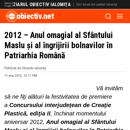
Duminică
ZIARUL OBIECTIV IALOMIȚA
|
Știri locale din județul Ialomița
9 august
obiectiv.net
2012 – Anul omagial al Sfântului
Maslu și al îngrijirii bolnavilor în
Patriarhia Română
Publicat de Obiectiv Ialomita
11 mai 2012, 12:11 PM
Vă invităm
să ne fiţi alături la festivitatea de premiere
a
Concursului interjudeţean de Creaţie
Plastică, ediţia II
,
închinat momentului
aniversar 2012,
Anul omagial al Sfântului