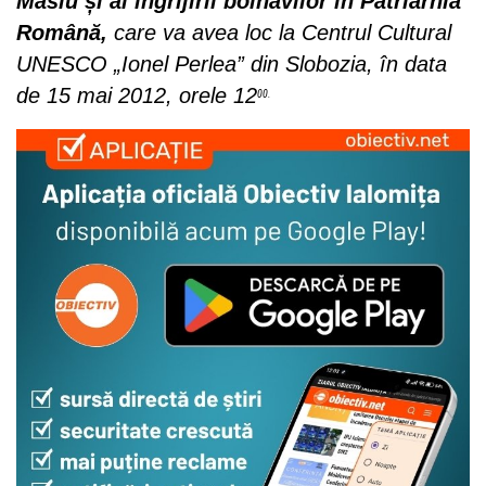
Maslu și al îngrijirii bolnavilor
în Patriarhia
Română,
care va avea loc la Centrul Cultural
UNESCO „Ionel Perlea” din Slobozia,
în data
de 15 mai 2012, orele 12
00.