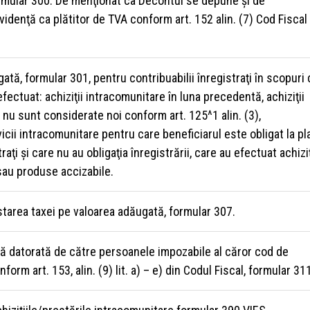
rmular 300. De menţionat ca Decontul se depune şi de
evidenţă ca plătitor de TVA conform art. 152 alin. (7) Cod Fiscal
tă, formular 301, pentru contribuabilii înregistraţi în scopuri 
fectuat: achiziţii intracomunitare în luna precedentă, achiziţii
nu sunt considerate noi conform art. 125^1 alin. (3),
vicii intracomunitare pentru care beneficiarul este obligat la pl
ţi şi care nu au obligaţia înregistrării, care au efectuat achiziţ
sau produse accizabile.
starea taxei pe valoarea adăugată, formular 307.
tă datorată de către persoanele impozabile al căror cod de
orm art. 153, alin. (9) lit. a) – e) din Codul Fiscal, formular 31