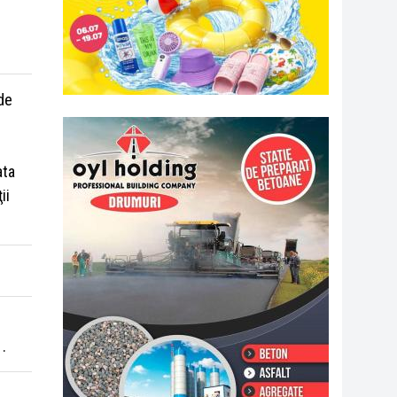
de
ata
ii
1.