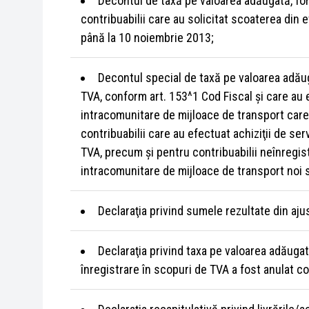
Decontul de taxă pe valoarea adăugată, fo
contribuabilii care au solicitat scoaterea din 
până la 10 noiembrie 2013;
Decontul special de taxă pe valoarea adăuga
TVA, conform art. 153^1 Cod Fiscal şi care au e
intracomunitare de mijloace de transport care 
contribuabilii care au efectuat achiziţii de ser
TVA, precum şi pentru contribuabilii neînregistra
intracomunitare de mijloace de transport noi 
Declaraţia privind sumele rezultate din aju
Declaraţia privind taxa pe valoarea adăuga
înregistrare în scopuri de TVA a fost anulat conf