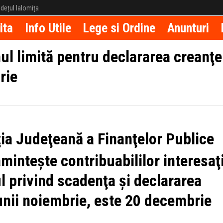
județul Ialomița
ita
Info Utile
Lege si Ordine
Anunturi
l limită pentru declararea creanţe
rie
ia Judeţeană a Finanţelor Publice
aminteşte contribuabililor interesaţ
l privind scadenţa şi declararea
lunii noiembrie, este 20 decembrie