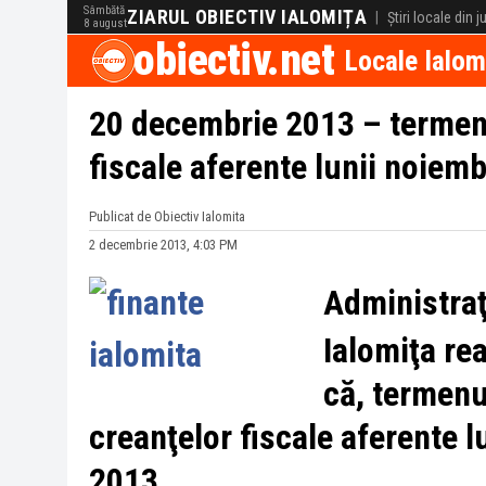
Sâmbătă
ZIARUL OBIECTIV IALOMIȚA
|
Știri locale din 
8 august
obiectiv.net
Locale Ialom
20 decembrie 2013 – termenu
fiscale aferente lunii noiemb
Publicat de Obiectiv Ialomita
2 decembrie 2013, 4:03 PM
Administraţ
Ialomiţa re
că, termenu
creanţelor fiscale aferente 
2013.