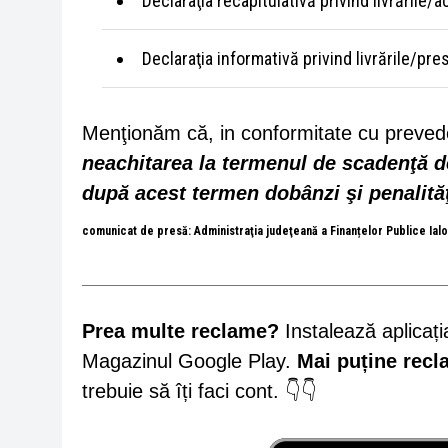
Declaraţia recapitulativă privind livrările/
Declaraţia informativă privind livrările/pres
Menţionăm că, in conformitate cu preved
neachitarea la termenul de scadenţă de
după acest termen dobânzi şi penalităţ
comunicat de presă: Administraţia judeţeană a Finanțelor Publice Ial
Prea multe reclame?
Instalează aplicați
Magazinul Google Play.
Mai puține rec
trebuie să îți faci cont. 👇👇