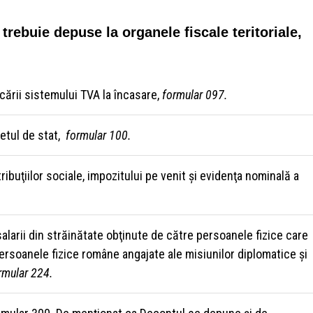
trebuie depuse la organele fiscale teritoriale,
icării sistemului TVA la încasare,
formular 097.
getul de stat,
formular 100.
tribuţiilor sociale, impozitului pe venit şi evidenţa nominală a
salarii din străinătate obţinute de către persoanele fizice care
ersoanele fizice române angajate ale misiunilor diplomatice şi
rmular 224.