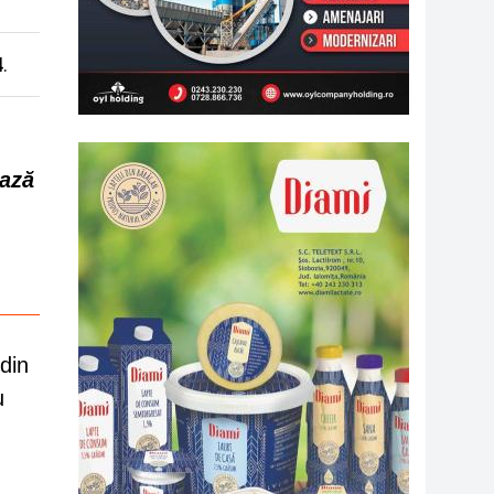
4.
ează
din
u