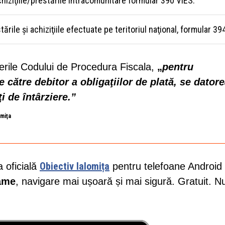
achiziţiile/prestările intracomunitare formular 390 VIES.
tările şi achiziţiile efectuate pe teritoriul naţional, formular 39
erile Codului de Procedura Fiscala,
„
pentru
 către debitor a obligaţiilor de plată, se dator
i de întârziere.”
omiţa
Obiectiv Ialomița
a oficială
pentru telefoane Android 
lame
, navigare mai ușoară și mai sigură. Gratuit. N