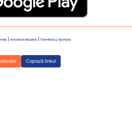
|
|
omita
ministerul educatiei
Tineretului şi Sportului
articolul
Copiază linkul