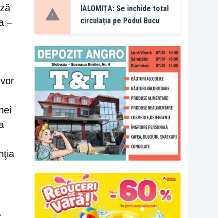
ază
IALOMIȚA: Se închide total
circulația pe Podul Bucu
a –
 vor
nei
a
nţia
.