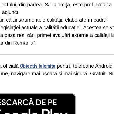
ctului, din partea ISJ Ialomiţa, este prof. Rodica
 adjunct.
n că „instrumentele calităţii, elaborate în cadrul
gislaţiei actuale a calităţii educaţiei. Acestea se v
a baza realizării primei evaluări externe a calităţii l
tar din România”.
Obiectiv Ialomița
a oficială
pentru telefoane Android 
lame
, navigare mai ușoară și mai sigură. Gratuit. N