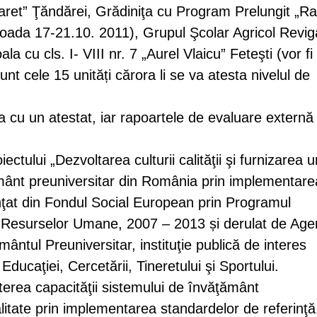
 Haret” Ţăndărei, Grădiniţa cu Program Prelungit „R
rioada 17-21.10. 2011), Grupul Şcolar Agricol Revig
la cu cls. I- VIII nr. 7 „Aurel Vlaicu” Feteşti (vor fi
nt cele 15 unități cărora li se va atesta nivelul de
za cu un atestat, iar rapoartele de evaluare externă
ctului „Dezvoltarea culturii calităţii şi furnizarea u
ţământ preuniversitar din România prin implementare
anţat din Fondul Social European prin Programul
a Resurselor Umane, 2007 – 2013 și derulat de Age
ântul Preuniversitar, instituţie publică de interes
Educaţiei, Cercetării, Tineretului şi Sportului.
şterea capacităţii sistemului de învăţământ
litate prin implementarea standardelor de referinţă