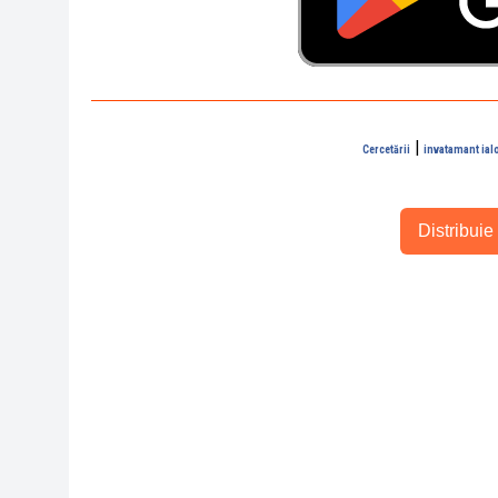
|
Cercetării
invatamant ial
Distribuie 