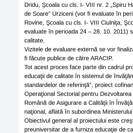
Dridu, Şcoala cu cls. I- VIII nr. 2 „Spiru
de Soare” Urziceni (vor fi evaluate în pe
Rovine, Şcoala cu cls. I- VIII Ciulniţa, Şcoa
evaluate în perioada 24 – 28. 10. 2011) su
calitate.
Vizitele de evaluare externă se vor finali
fi făcute publice de către ARACIP.
Tot acest proces face parte din cadrul proie
educaţii de calitate în sistemul de învă
standardelor de referinţă”, proiect cofin
Operaţional Sectorial pentru Dezvoltare
Română de Asigurare a Calităţii în Învăţăm
naţional, aflată în subordinea Ministerului 
Obiectivul general al proiectului este cre
preuniversitar de a furniza educaţie de ca