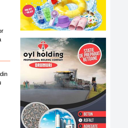
or
a
din
u