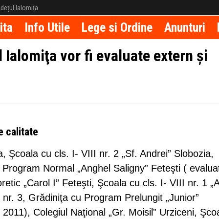
județul Ialomița
ita
Info Utile
Lege si Ordine
Anunturi
 Ialomiţa vor fi evaluate extern şi
e calitate
, Şcoala cu cls. I- VIII nr. 2 „Sf. Andrei” Slobozia,
cu Program Normal „Anghel Saligny” Feteşti ( evalua
tic „Carol I” Feteşti, Şcoala cu cls. I- VIII nr. 1 „A
 nr. 3, Grădiniţa cu Program Prelungit „Junior”
2011), Colegiul Naţional „Gr. Moisil” Urziceni, Şco