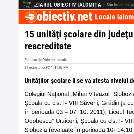
Vineri
ZIARUL OBIECTIV IALOMIȚA
|
Știri locale din 
7 august
obiectiv.net
Locale Ialom
15 unităţi şcolare din judeţul
reacreditate
Publicat de Obiectiv Ialomita
21 octombrie 2011, 11:02 PM
Unităţilor şcolare li se va atesta nivelul d
Colegiul Naţional „Mihai Viteazul” Slobozia
Şcoala cu cls. I- VIII Săveni, Grădiniţa 
în perioada 03 – 07. 10. 2011), Liceul Teore
Odobescu” Urziceni, Şcoala cu cls. I- VIII
Slobozia (evaluate în perioada 10- 14.10. 