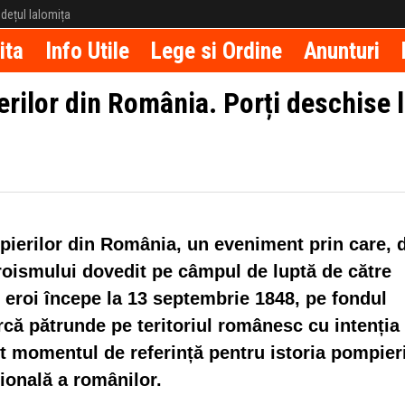
județul Ialomița
ita
Info Utile
Lege si Ordine
Anunturi
rilor din România. Porți deschise 
ierilor din România, un eveniment prin care, 
roismului dovedit pe câmpul de luptă de către
r eroi începe la 13 septembrie 1848, pe fondul
rcă pătrunde pe teritoriul românesc cu intenția
st momentul de referință pentru istoria pompieri
ională a românilor.