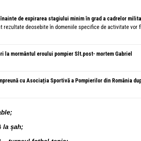
înainte de expirarea stagiului minim în grad a cadrelor milit
t rezultate deosebite în domeniile specifice de activitate vor f
i la mormântul eroului pompier Slt.post- mortem Gabriel
mpreună cu Asociația Sportivă a Pompierilor din România du
able;
24
la șah;