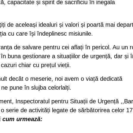
ă, capacitate și spirit de sacrificiu în inegala
iți de aceleași idealuri și valori și poartă mai depar
ția cu care își îndeplinesc misiunile.
anța de salvare pentru cei aflați în pericol. Au un r
în buna gestionare a situațiilor de urgență, dar și î
azuri chiar cu prețul vieții.
mult decât o meserie, noi avem o viață dedicată
ne pune în slujba celorlalți.
ent, Inspectoratul pentru Situații de Urgență ,,Ba
 o serie de activități legate de sărbătorirea celor 1
 cum urmează: