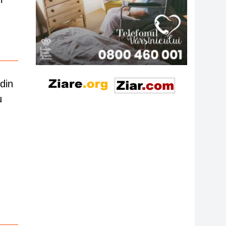
din
u