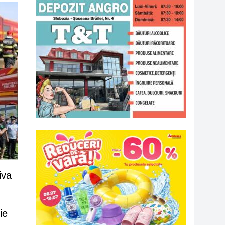
iva
ie