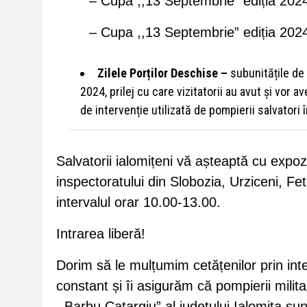
– Cupa ,,13 Septembrie” ediția 20
– Cupa ,,13 Septembrie” ediția 202
Zilele Porților Deschise
–
subunitățile de 
2024, prilej cu care vizitatorii au avut și vor
de intervenție utilizată de pompierii salvatori î
Salvatorii ialomițeni vă așteaptă cu expozi
inspectoratului din Slobozia, Urziceni, Fe
intervalul orar 10.00-13.00.
Intrarea liberă!
Dorim să le mulțumim cetățenilor prin i
constant și îi asigurăm că pompierii milita
,,Barbu Catargiu” al județului Ialomița sun