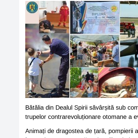
Bătălia din Dealul Spirii săvârșită sub c
trupelor contrarevoluționare otomane a ev
Animați de dragostea de țară, pompierii au 