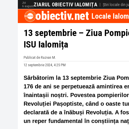
Joi
ZIARUL OBIECTIV IALOMIȚA
|
Știri locale din 
6 august
obiectiv.net
Locale Ialom
13 septembrie – Ziua Pompie
ISU Ialomița
Publicat de Razvan M.
12 septembrie 2024, 4:25 PM
Sărbătorim la 13 septembrie Ziua Pomp
176 de ani se perpetuează amintirea e
înaintașii noștri. Povestea pompierilo
Revoluției Pașoptiste, când o oaste tu
declarată de a înăbuși Revoluția. A fo
un reper fundamental în conștiința naț