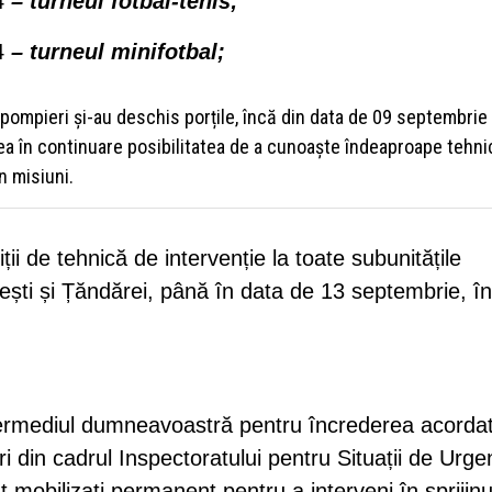
24
– turneul fotbal-tenis;
4
– turneul minifotbal;
pompieri și-au deschis porțile, încă din data de 09 septembrie
 avea în continuare posibilitatea de a cunoaște îndeaproape tehni
n misiuni.
ții de tehnică de intervenție la toate subunitățile
tești și Țăndărei, până în data de 13 septembrie, în
ntermediul dumneavoastră pentru încrederea acorda
ri din cadrul Inspectoratului pentru Situații de Urge
t mobilizați permanent pentru a interveni în sprijinu