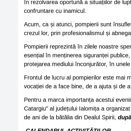
în rezolvarea oportună a situațiilor de lupt
confruntare cu inamicul.
Acum, ca și atunci, pompierii sunt însufleț
crezul lor, prin profesionalismul și abnega
Pompierii reprezintă în zilele noastre sper
esențial în menținerea siguranței publice, 
protejarea mediului înconjurător, în unele c
Frontul de lucru al pompierilor este mai 
vocației de a face bine, de a ajuta și de a 
Pentru a marca importanța acestui evenim
Catargiu” al județului Ialomița a organizat
de ani de la bătălia din Dealul Spirii,
după
CALENDARUL ACTIVITĂȚILOR