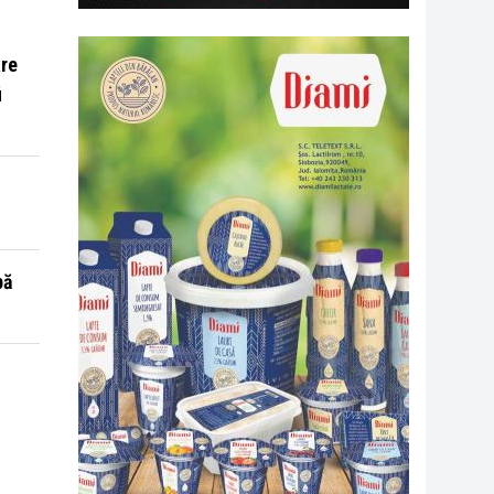
are
i
pă