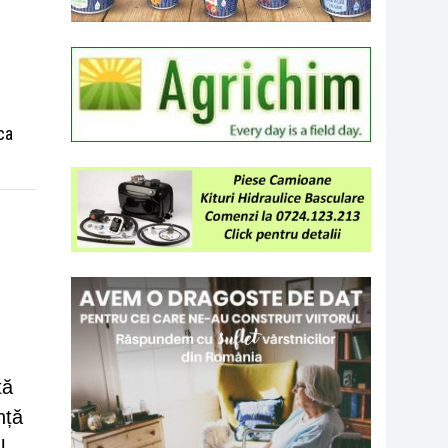
ca
tă
nță
l