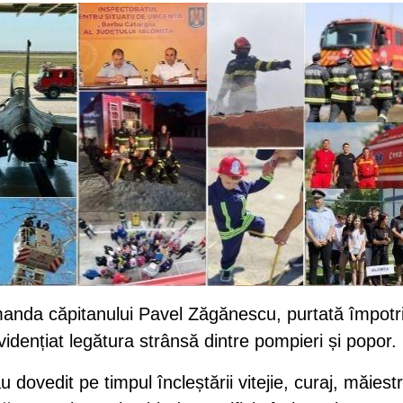
omanda căpitanului Pavel Zăgănescu, purtată împotr
idențiat legătura strânsă dintre pompieri și popor.
dovedit pe timpul încleștării vitejie, curaj, măiestr