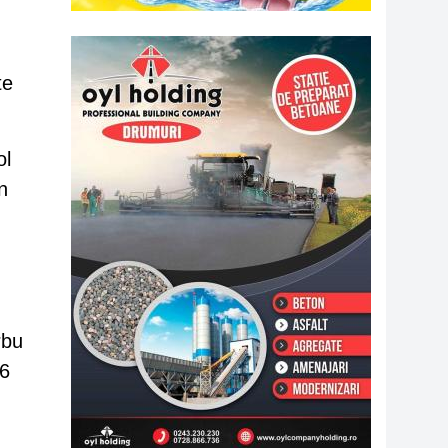
te
ol
n
rbu
76